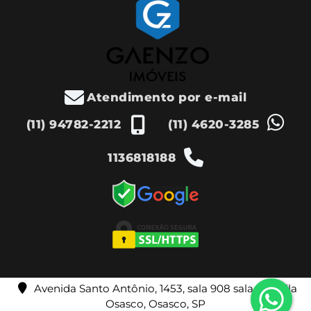
Atendimento por e-mail
(11) 94782-2212
(11) 4620-3285
1136818188
Avenida Santo Antônio, 1453, sala 908 sala 910, Vila
Osasco, Osasco, SP