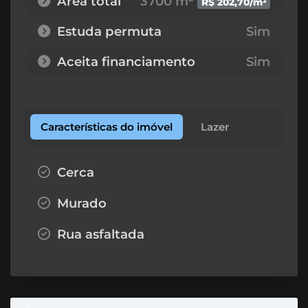
Área total
3700 m²
R$ 202,70/m²
Estuda permuta
Sim
Aceita financiamento
Sim
Características do imóvel
Lazer
Cerca
Murado
Rua asfaltada