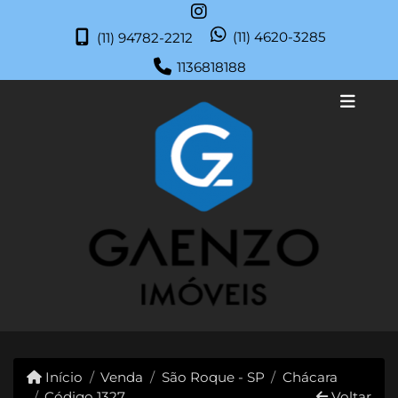
(11) 4620-3285
(11) 94782-2212
1136818188
Início
Venda
São Roque - SP
Chácara
Código 1327
Voltar