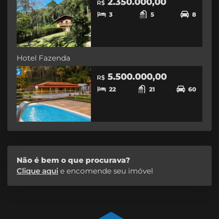
2.350.000,00
R$
3
5
8
Hotel Fazenda
5.500.000,00
R$
22
21
60
Não é bem o que procurava?
Clique aqui
e encomende seu imóvel